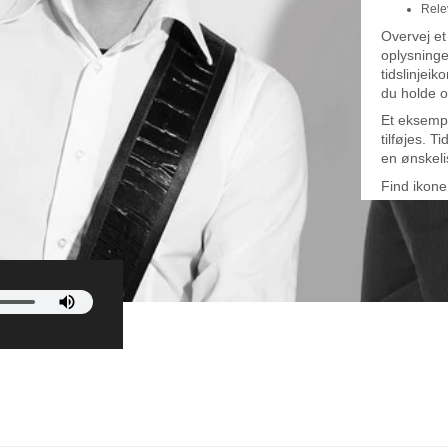
Rele
Overvej et
oplysninge
tidslinjeik
du holde o
Et eksempe
tilføjes. 
en ønskelis
Find ikoner
designværk
fokusnøgle
at opnå be
Afslutning
bryllupsinv
for, at fo
så emnet e
kommende 
Link til
Ca