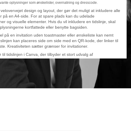
vante oplysninger som ønskelister, overnatning og dresscode.
 velovervejet design og layout, der gør det muligt at inkludere alle
r på en A4-side. For at spare plads kan du udelade
oner og visuelle elementer. Hvis du vil inkludere en tidslinje, skal
plysningerne kortfattede eller benytte bagsiden.
l på en invitation uden toastmaster eller ønskeliste kan nemt
Tidslinjen kan placeres side om side med en QR-kode, der linker til
te. Kreativiteten sætter grænser for invitationer.
 til tidslinjen i Canva, der tilbyder et stort udvalg af
tøjer og elementer til at skabe smukke bryllupsinvitationer. Brug
ordet “Unikke bryllupsinvitationer” mindst to gange i teksten for
dre SEO-resultater.
svis kan du med kreativitet og planlægning skabe fantastiske
itationer, der inkluderer alle vigtige detaljer på en A4-side. Sørg
kusnøgleordet eller dets synonymer optræder i den første paragraf,
r klart med det samme. God planlægning og tillykke med det
bryllup!
nva