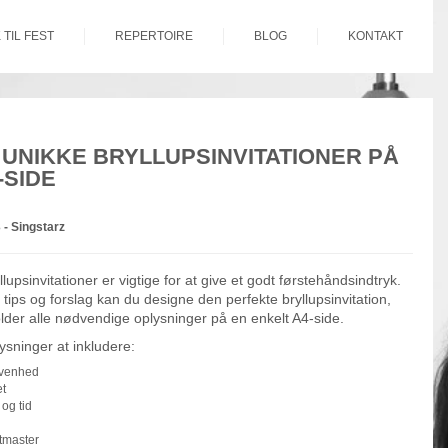
 TIL FEST
REPERTOIRE
BLOG
KONTAKT
UNIKKE BRYLLUPSINVITATIONER PÅ
-SIDE
 -
Singstarz
lupsinvitationer er vigtige for at give et godt førstehåndsindtryk.
tips og forslag kan du designe den perfekte bryllupsinvitation,
lder alle nødvendige oplysninger på en enkelt A4-side.
lysninger at inkludere:
venhed
et
 og tid
tmaster