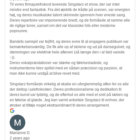
Til vores firmajulefrokost leverede Singstarz et show, der var intet
mindre end fantastisk. Fra det øjeblik de trådte på scenen, var energien
høj, og deres musikalske talent skinnede igennem hver eneste sang.
Deres repertoire var imponerende bredt, og de formåede at ramme alle
de rigtige toner, uanset om det var klassiske hits eller moderne
popnumre.
Bandets samspil var fejlfrit, og deres evne til at engagere publikum var
bemærkelsesværdig. De fik alle op af stolene og ud på dansegulvet, og
stemningen var elektrisk hele aftenen (så længe den i al fald varede
:-)).
Deres vokalpræstationer var stærke og følelsesladede, og
instrumenterne blev spillet med en sådan præcision og passion, at
man ikke kunne undgå at blive revet med.
Singstarz formåede virkelig at skabe en uforglemmelig aften for os alle
der deltog i julefrokosten. Deres professionalisme og dedikation til
deres kunst var tydelig, og de efterlod os alle med et smil på læben og
en følelse af glæde. Jeg kan varmt anbefale Singstarz til enhver, der
ønsker at tilføje noget ekstraordinært til deres arrangement.
Marianne D.
2 years ago