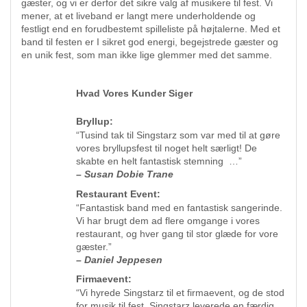
gæster, og vi er derfor det sikre valg af musikere til fest. Vi
mener, at et liveband er langt mere underholdende og
festligt end en forudbestemt spilleliste på højtalerne. Med et
band til festen er I sikret god energi, begejstrede gæster og
en unik fest, som man ikke lige glemmer med det samme.
Hvad Vores Kunder Siger
Bryllup:
“Tusind tak til Singstarz som var med til at gøre
vores bryllupsfest til noget helt særligt! De
skabte en helt fantastisk stemning …”
– Susan Dobie Trane
Restaurant Event:
“Fantastisk band med en fantastisk sangerinde.
Vi har brugt dem ad flere omgange i vores
restaurant, og hver gang til stor glæde for vore
gæster.”
– Daniel Jeppesen
Firmaevent:
“Vi hyrede Singstarz til et firmaevent, og de stod
for musik til fest. Singstarz leverede en færdig