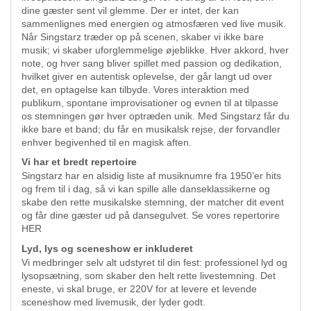
dine gæster sent vil glemme. Der er intet, der kan
sammenlignes med energien og atmosfæren ved live musik.
Når Singstarz træder op på scenen, skaber vi ikke bare
musik; vi skaber uforglemmelige øjeblikke. Hver akkord, hver
note, og hver sang bliver spillet med passion og dedikation,
hvilket giver en autentisk oplevelse, der går langt ud over
det, en optagelse kan tilbyde. Vores interaktion med
publikum, spontane improvisationer og evnen til at tilpasse
os stemningen gør hver optræden unik. Med Singstarz får du
ikke bare et band; du får en musikalsk rejse, der forvandler
enhver begivenhed til en magisk aften.
Vi har et bredt repertoire
Singstarz har en alsidig liste af musiknumre fra 1950’er hits
og frem til i dag, så vi kan spille alle danseklassikerne og
skabe den rette musikalske stemning, der matcher dit event
og får dine gæster ud på dansegulvet. Se vores repertorire
HER
Lyd, lys og sceneshow er inkluderet
Vi medbringer selv alt udstyret til din fest: professionel lyd og
lysopsætning, som skaber den helt rette livestemning. Det
eneste, vi skal bruge, er 220V for at levere et levende
sceneshow med livemusik, der lyder godt.