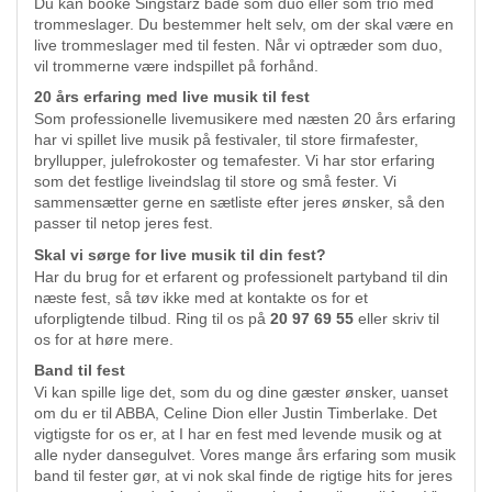
Du kan booke Singstarz både som duo eller som trio med
trommeslager. Du bestemmer helt selv, om der skal være en
live trommeslager med til festen. Når vi optræder som duo,
vil trommerne være indspillet på forhånd.
20 års erfaring med live musik til fest
Som professionelle livemusikere med næsten 20 års erfaring
har vi spillet live musik på festivaler, til store firmafester,
bryllupper, julefrokoster og temafester. Vi har stor erfaring
som det festlige liveindslag til store og små fester. Vi
sammensætter gerne en sætliste efter jeres ønsker, så den
passer til netop jeres fest.
Skal vi sørge for live musik til din fest?
Har du brug for et erfarent og professionelt partyband til din
næste fest, så tøv ikke med at kontakte os for et
uforpligtende tilbud. Ring til os på
20 97 69 55
eller skriv til
os for at høre mere.
Band til fest
Vi kan spille lige det, som du og dine gæster ønsker, uanset
om du er til ABBA, Celine Dion eller Justin Timberlake. Det
vigtigste for os er, at I har en fest med levende musik og at
alle nyder dansegulvet. Vores mange års erfaring som musik
band til fester gør, at vi nok skal finde de rigtige hits for jeres