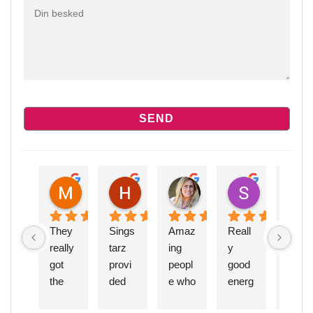
Michelle R.
Helene S.
Pernille Krause H.
Susanne 
6 months ago
8 months ago
10 months ago
10 months a
They 
Sings
Amaz
Reall
Sings
really 
tarz 
ing 
y 
tarz 
got 
provi
peopl
good 
is 
the 
ded 
e who 
energ
highly
danc
fanta
just 
y and 
reco