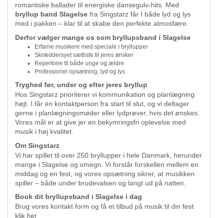
romantiske ballader til energiske dansegulv-hits. Med
bryllup band Slagelse
fra Singstarz får I både lyd og lys
med i pakken – klar til at skabe den perfekte atmosfære.
Derfor vælger mange os som bryllupsband i Slagelse
Erfarne musikere med speciale i bryllupper
Skræddersyet sætliste til jeres ønsker
Repertoire til både unge og ældre
Professionel opsætning, lyd og lys
Tryghed før, under og efter jeres bryllup
Hos Singstarz prioriterer vi kommunikation og planlægning
højt. I får én kontaktperson fra start til slut, og vi deltager
gerne i planlægningsmøder eller lydprøver, hvis det ønskes.
Vores mål er at give jer en bekymringsfri oplevelse med
musik i høj kvalitet.
Om Singstarz
Vi har spillet til over 250 bryllupper i hele Danmark, herunder
mange i Slagelse og omegn. Vi forstår forskellen mellem en
middag og en fest, og vores opsætning sikrer, at musikken
spiller – både under brudevalsen og langt ud på natten.
Book dit bryllupsband i Slagelse i dag
Brug vores kontakt form og få et tilbud på musik til din fest
klik her